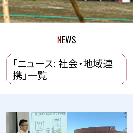
N
EWS
「
ニ
ュ
ー
ス
:
社
会
・
地
域
連
携
」
一
覧