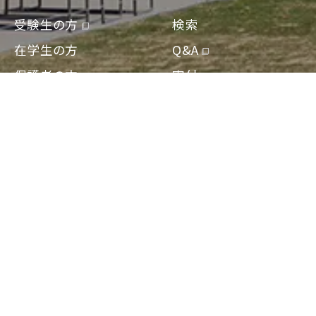
受験生の方
検索
在学生の方
Q&A
保護者の方
寄付
卒業生の方
アクセス
地域一般の方
資料請求/問合せ
企業・教育関係の方
Engish
報道・メディアの方
〒564-0082 大阪府吹田市片山町2-5-1