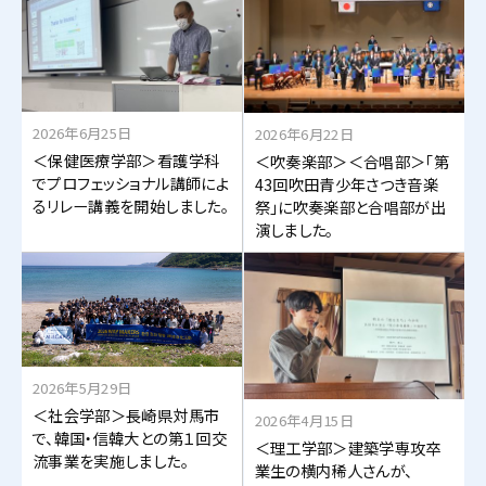
2026年6月25日
2026年6月22日
＜保健医療学部＞看護学科
＜吹奏楽部＞＜合唱部＞「第
でプロフェッショナル講師によ
43回吹田青少年さつき音楽
るリレー講義を開始しました。
祭」に吹奏楽部と合唱部が出
演しました。
2026年5月29日
＜社会学部＞長崎県対馬市
2026年4月15日
で、韓国・信韓大との第１回交
＜理工学部＞建築学専攻卒
流事業を実施しました。
業生の横内稀人さんが、