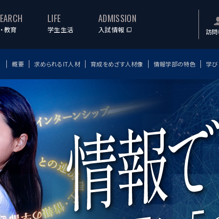
SEARCH
LIFE
ADMISSION
・教育
学生生活
入試情報
訪問
概要
求められるIT人材
育成をめざす人材像
情報学部の特色
学び