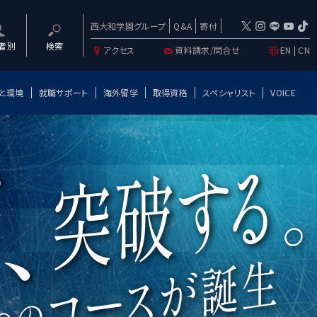
西大和学園グループ
Q&A
寄付
者別
検索
アクセス
資料請求/問合せ
EN
|
CN
と環境
就職サポート
海外留学
取得資格
スペシャリスト
VOICE