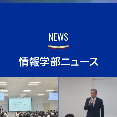
N
E
W
S
情報学部ニュース