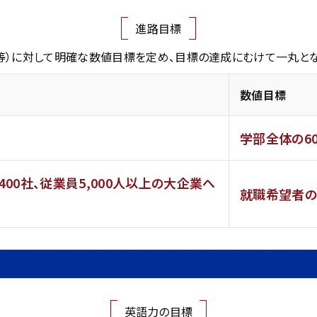
進路目標
等）に対して明確な数値目標を定め、目標の達成にむけて一丸とな
数値目標
学部全体の6
00社、従業員5,000人以上の大企業へ
就職希望者の
英語力の目標