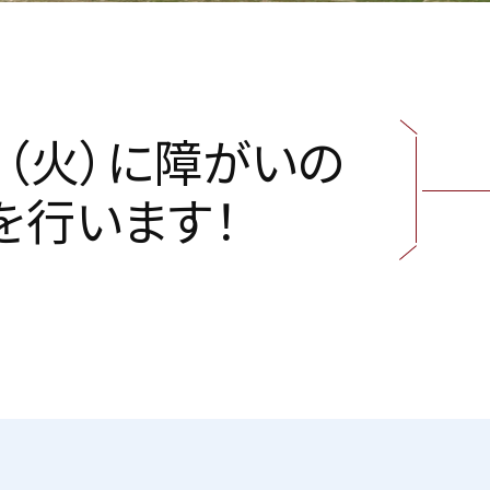
日
（
火
）
に
障
が
い
の
を
行
い
ま
す
！