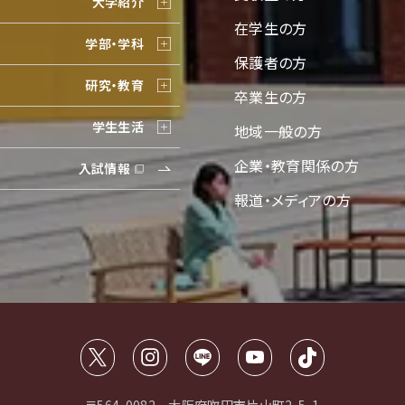
大学紹介
在学生の方
学部・学科
保護者の方
研究・教育
卒業生の方
学生生活
地域一般の方
企業・教育関係の方
入試情報
報道・メディアの方
〒564-0082 大阪府吹田市片山町2-5-1