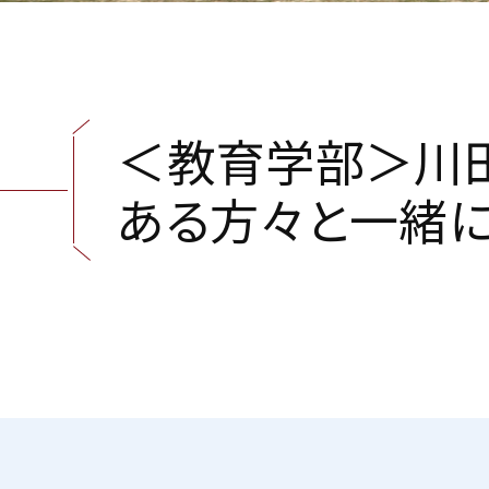
＜
教
育
学
部
＞
川
あ
る
方
々
と
一
緒