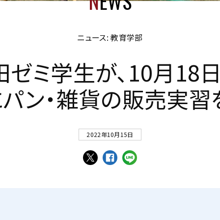
N
EWS
ニュース: 教育学部
田
ゼ
ミ
学
生
が
、
1
0
月
1
8
に
パ
ン
・
雑
貨
の
販
売
実
習
2022年10月15日