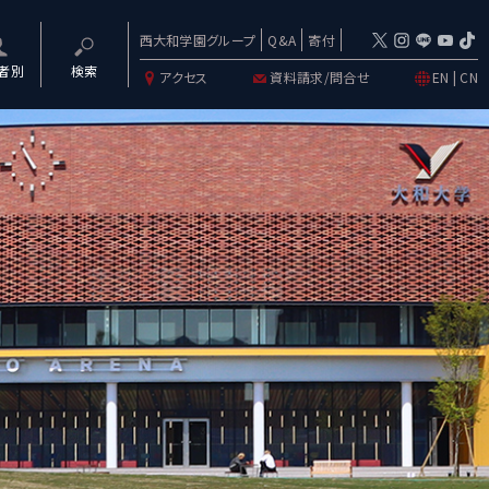
西大和学園グループ
Q&A
寄付
者別
検索
アクセス
資料請求/問合せ
EN
|
CN