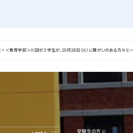
部
>
＜教育学部＞川田ゼミ学生が、10月18日（火）に障がいのある方々と
受験生の方