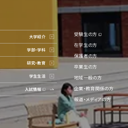
受験生の方
大学紹介
在学生の方
学部・学科
保護者の方
研究・教育
卒業生の方
学生生活
地域一般の方
企業・教育関係の方
入試情報
報道・メディアの方