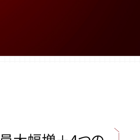
員
大
幅
増
＋
4
つ
の