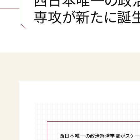
専
攻
が
新
た
に
誕
西日本唯一の政治経済学部がスケール