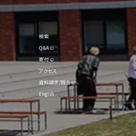
検索
Q&A
寄付
アクセス
資料請求/問合せ
Engish