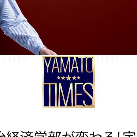
治
経
済
学
部
が
変
わ
る
！
定