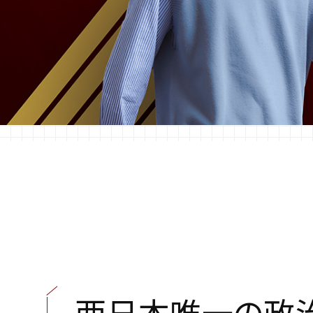
西
日
本
唯
一
の
政