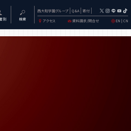
西大和学園グループ
Q&A
寄付
者別
検索
アクセス
資料請求/問合せ
EN
|
CN