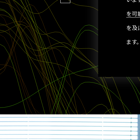
を可
を及
ます。