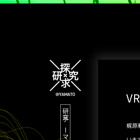
V
研究テーマ
梶原
いま