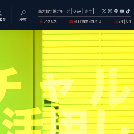
西大和学園グループ
Q&A
寄付
者別
検索
アクセス
資料請求/問合せ
EN
|
CN