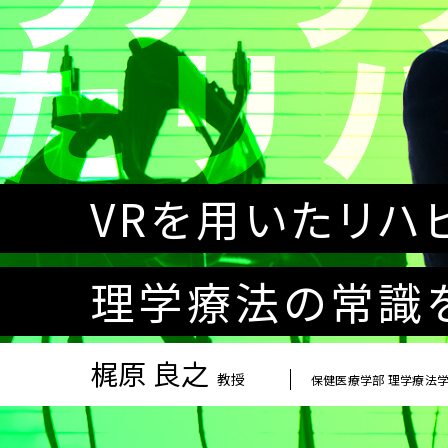
VRを用いたリハ
理学療法の常識
梶原 良之
教授
保健医療学部 理学療法