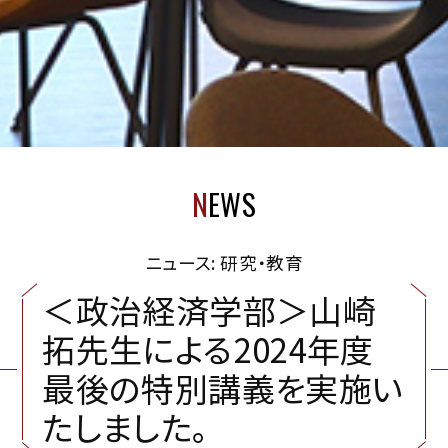
N
EWS
ニュース: 研究・教育
＜
政
治
経
済
学
部
＞
山
崎
拓
先
生
に
よ
る
2
0
2
4
年
度
最
後
の
特
別
講
義
を
実
施
い
た
し
ま
し
た
。