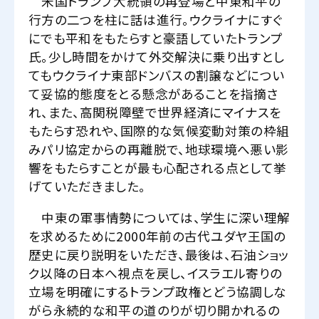
米国トランプ大統領の再登場と中東和平の
行方の二つを柱に話は進行。ウクライナにすぐ
にでも平和をもたらすと豪語していたトランプ
氏。少し時間をかけて外交解決に乗り出すとし
てもウクライナ東部ドンバスの割譲などについ
て妥協的態度をとる懸念があることを指摘さ
れ、また、高関税障壁で世界経済にマイナスを
もたらす恐れや、国際的な気候変動対策の枠組
みパリ協定からの再離脱で、地球環境へ悪い影
響をもたらすことが最も心配される点として挙
げていただきました。
中東の軍事情勢については、学生に深い理解
を求めるために2000年前の古代ユダヤ王国の
歴史に戻り説明をいただき、最後は、石油ショッ
ク以降の日本へ視点を戻し、イスラエル寄りの
立場を明確にするトランプ政権とどう協調しな
がら永続的な和平の道のりが切り開かれるの