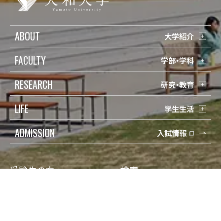
ABOUT
大学紹介
FACULTY
学部・学科
RESEARCH
研究・教育
LIFE
学生生活
ADMISSION
入試情報
受験生の方
検索
在学生の方
Q&A
保護者の方
寄付