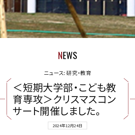
N
EWS
ニュース: 研究・教育
＜
短
期
大
学
部
・
こ
ど
も
教
育
専
攻
＞
ク
リ
ス
マ
ス
コ
ン
サ
ー
ト
開
催
し
ま
し
た
。
2024年12月24日