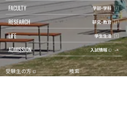
FACULTY
学部・学科
RESEARCH
研究・教育
LIFE
学生生活
ADMISSION
入試情報
受験生の方
検索
在学生の方
Q&A
保護者の方
寄付
卒業生の方
アクセス
地域一般の方
資料請求/問合せ
企業・教育関係の方
Engish