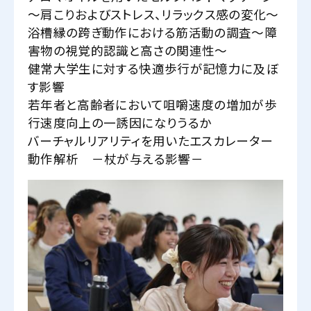
～肩こりおよびストレス、リラックス感の変化～
浴槽縁の跨ぎ動作における筋活動の調査〜障
害物の視覚的認識と高さの関連性〜
健常大学生に対する快適歩行が記憶力に及ぼ
す影響
若年者と高齢者において咀嚼速度の増加が歩
行速度向上の一誘因になりうるか
バーチャルリアリティを用いたエスカレーター
動作解析 －杖が与える影響－