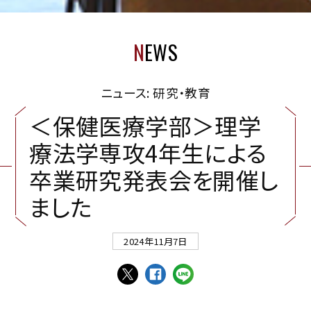
N
EWS
ニュース: 研究・教育
＜
保
健
医
療
学
部
＞
理
学
療
法
学
専
攻
4
年
生
に
よ
る
卒
業
研
究
発
表
会
を
開
催
し
ま
し
た
2024年11月7日