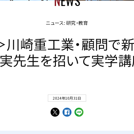
N
EWS
ニュース: 研究・教育
＞
川
崎
重
工
業
・
顧
問
で
実
先
生
を
招
い
て
実
学
講
2024年10月31日