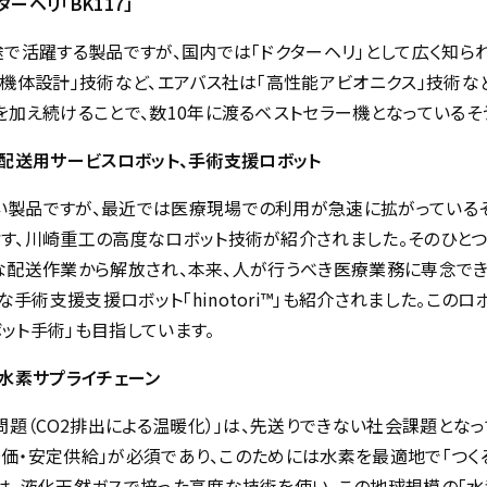
ーヘリ「BK117」
で活躍する製品ですが、国内では「ドクターヘリ」として広く知られ
「機体設計」技術など、エアバス社は「高性能アビオニクス」技術
加え続けることで、数10年に渡るベストセラー機となっているそ
内配送用サービスロボット、手術支援ロボット
製品ですが、最近では医療現場での利用が急速に拡がっているそ
す、川崎重工の高度なロボット技術が紹介されました。そのひと
面倒な配送作業から解放され、本来、人が行うべき医療業務に専念で
術支援支援ロボット「hinotori™」も紹介されました。この
ット手術」も目指しています。
際水素サプライチェーン
問題（CO2排出による温暖化）」は、先送りできない社会課題とな
安価・安定供給」が必須であり、このためには水素を最適地で「つくる
は、液化天然ガスで培った高度な技術を使い、この地球規模の「水