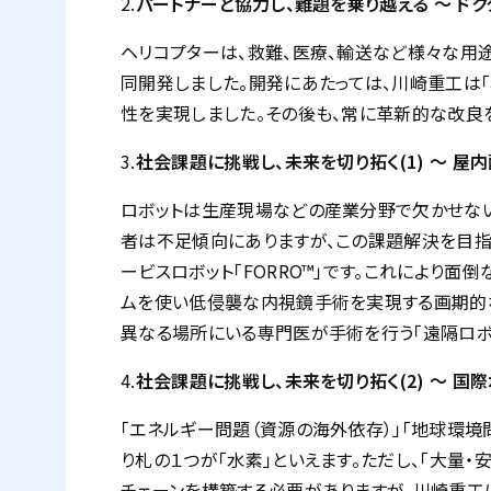
2.
パートナーと協力し、難題を乗り越える ～ ドクタ
ヘリコプターは、救難、医療、輸送など様々な用途
同開発しました。開発にあたっては、川崎重工は
性を実現しました。その後も、常に革新的な改良を
3.
社会課題に挑戦し、未来を切り拓く(1) ～ 屋
ロボットは生産現場などの産業分野で欠かせない
者は不足傾向にありますが、この課題解決を目指
ービスロボット「FORRO™」です。これにより
ムを使い低侵襲な内視鏡手術を実現する画期的な手
異なる場所にいる専門医が手術を行う「遠隔ロボ
4.
社会課題に挑戦し、未来を切り拓く(2) ～ 国
「エネルギー問題（資源の海外依存）」「地球環境
り札の１つが「水素」といえます。ただし、「大量・
チェーンを構築する必要がありますが、川崎重工