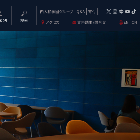
西大和学園グループ
Q&A
寄付
者別
検索
アクセス
資料請求/問合せ
EN
|
CN