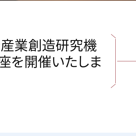
新
産
業
創
造
研
究
機
座
を
開
催
い
た
し
ま