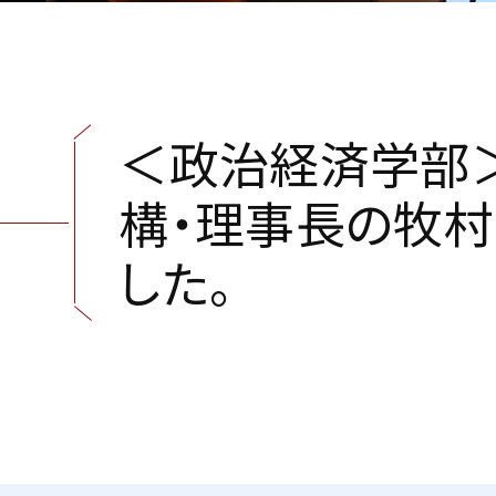
＜
政
治
経
済
学
部
構
・
理
事
長
の
牧
村
し
た
。