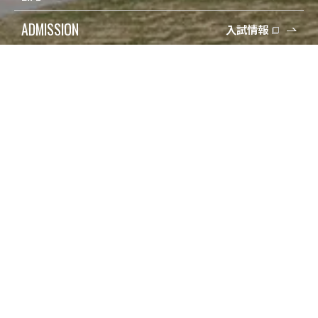
ADMISSION
入試情報
受験生の方
検索
在学生の方
Q&A
保護者の方
寄付
卒業生の方
アクセス
地域一般の方
資料請求/問合せ
企業・教育関係の方
Engish
報道・メディアの方