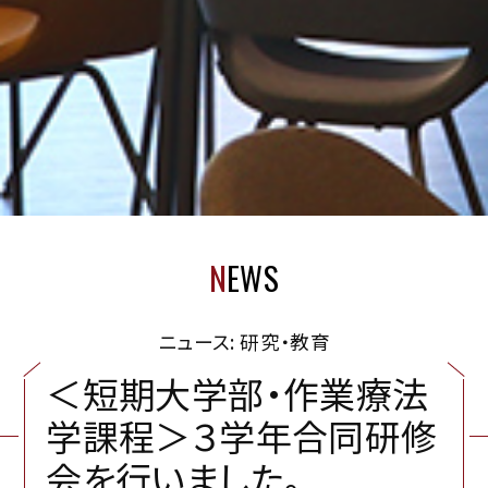
N
EWS
ニュース: 研究・教育
＜
短
期
大
学
部
・
作
業
療
法
学
課
程
＞
３
学
年
合
同
研
修
会
を
行
い
ま
し
た
。