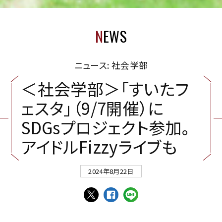
N
EWS
ニュース: 社会学部
＜
社
会
学
部
＞
「
す
い
た
フ
ェ
ス
タ
」
（
9
/
7
開
催
）
に
S
D
G
s
プ
ロ
ジ
ェ
ク
ト
参
加
。
ア
イ
ド
ル
F
i
z
z
y
ラ
イ
ブ
も
2024年8月22日