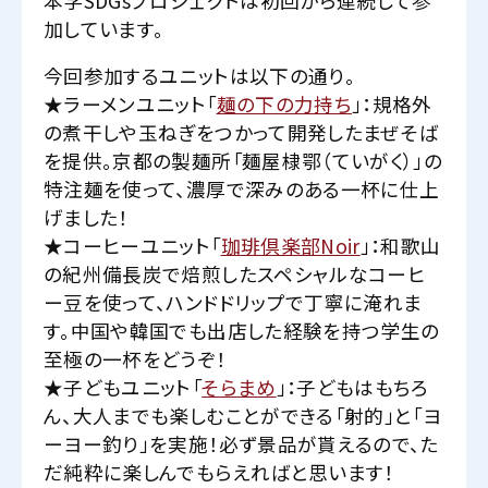
本学SDGsプロジェクトは初回から連続して参
加しています。
今回参加するユニットは以下の通り。
★ラーメンユニット「
麺の下の力持ち
」：規格外
の煮干しや玉ねぎをつかって開発したまぜそば
を提供。京都の製麺所「麺屋棣鄂（ていがく）」の
特注麺を使って、濃厚で深みのある一杯に仕上
げました！
★コーヒーユニット「
珈琲倶楽部Noir
」：和歌山
の紀州備長炭で焙煎したスペシャルなコーヒ
ー豆を使って、ハンドドリップで丁寧に淹れま
す。中国や韓国でも出店した経験を持つ学生の
至極の一杯をどうぞ！
★子どもユニット「
そらまめ
」：子どもはもちろ
ん、大人までも楽しむことができる「射的」と「ヨ
ーヨー釣り」を実施！必ず景品が貰えるので、た
だ純粋に楽しんでもらえればと思います！