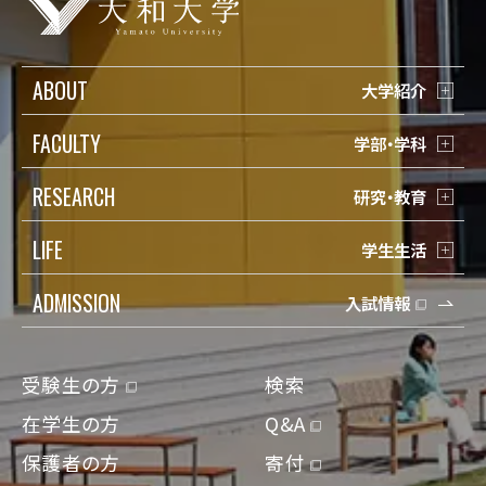
ABOUT
大学紹介
FACULTY
学部・学科
RESEARCH
研究・教育
LIFE
学生生活
ADMISSION
入試情報
受験生の方
検索
在学生の方
Q&A
保護者の方
寄付