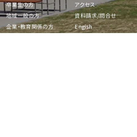
卒業生の方
アクセス
地域一般の方
資料請求/問合せ
企業・教育関係の方
Engish
報道・メディアの方
〒564-0082 大阪府吹田市片山町2-5-1
TEL：06-6385-8010
交通アクセス
|
サイトマップ
|
個人情報の取り扱いについて
|
採用情報
[西大和学園グループ]
学校法人西大和学園