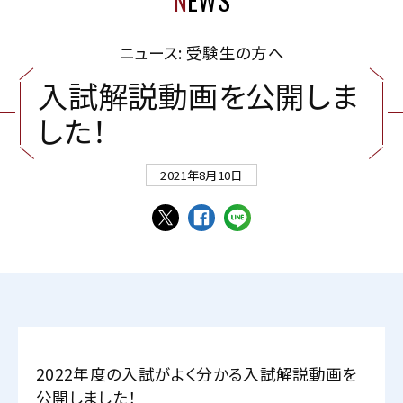
ニュース: 受験生の方へ
入
試
解
説
動
画
を
公
開
し
ま
し
た
！
2021年8月10日
2022年度の入試がよく分かる入試解説動画を
公開しました！