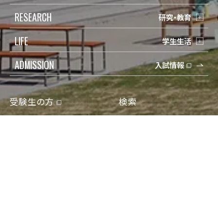
RESEARCH
研究・教育
LIFE
学生生活
ADMISSION
入試情報
受験生の方
検索
在学生の方
Q&A
保護者の方
寄付
卒業生の方
アクセス
地域一般の方
資料請求/問合せ
企業・教育関係の方
Engish
報道・メディアの方