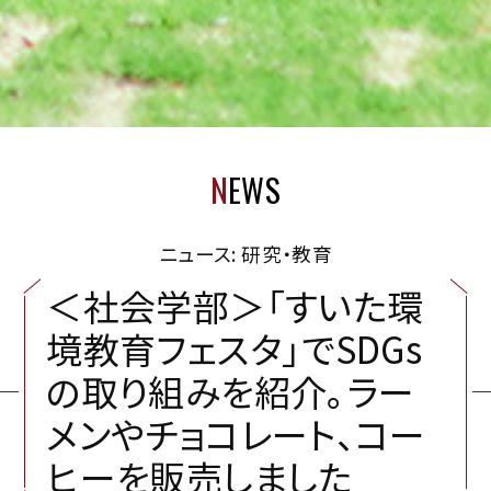
N
EWS
ニュース: 研究・教育
＜
社
会
学
部
＞
「
す
い
た
環
境
教
育
フ
ェ
ス
タ
」
で
S
D
G
s
の
取
り
組
み
を
紹
介
。
ラ
ー
メ
ン
や
チ
ョ
コ
レ
ー
ト
、
コ
ー
ヒ
ー
を
販
売
し
ま
し
た