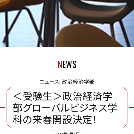
N
EWS
ニュース: 政治経済学部
＜
受
験
生
＞
政
治
経
済
学
部
グ
ロ
ー
バ
ル
ビ
ジ
ネ
ス
学
科
の
来
春
開
設
決
定
！
2023年9月4日