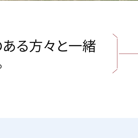
の
あ
る
方
々
と
一
緒
。