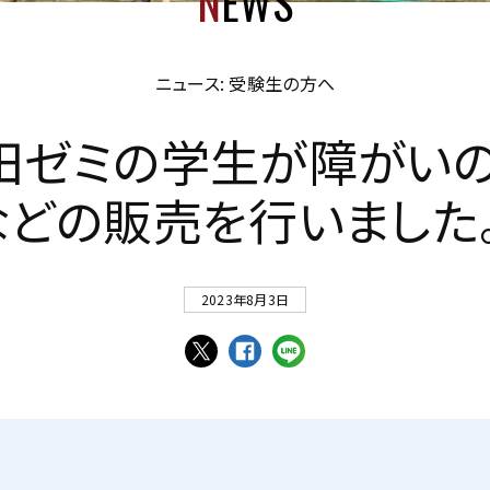
N
EWS
ニュース: 受験生の方へ
田
ゼ
ミ
の
学
生
が
障
が
い
な
ど
の
販
売
を
行
い
ま
し
た
2023年8月3日