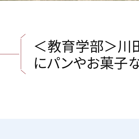
＜
教
育
学
部
＞
川
に
パ
ン
や
お
菓
子