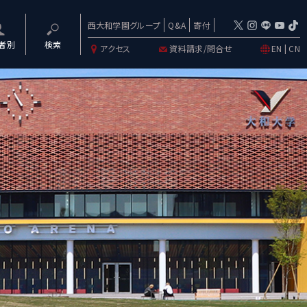
西大和学園グループ
Q&A
寄付
者別
検索
アクセス
資料請求/問合せ
EN
|
CN