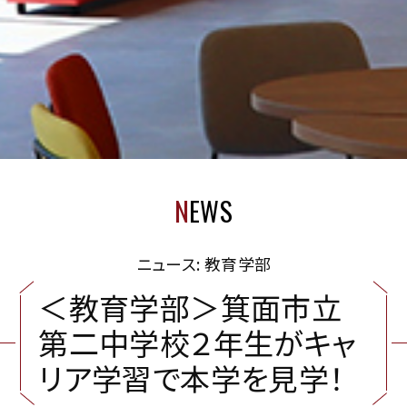
N
EWS
ニュース: 教育学部
＜
教
育
学
部
＞
箕
面
市
立
第
二
中
学
校
２
年
生
が
キ
ャ
リ
ア
学
習
で
本
学
を
見
学
！