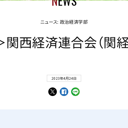
N
EWS
ニュース: 政治経済学部
＞
関
西
経
済
連
合
会
（
関
2023年4月24日