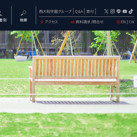
西大和学園グループ
Q&A
寄付
者別
検索
アクセス
資料請求/問合せ
EN
|
CN