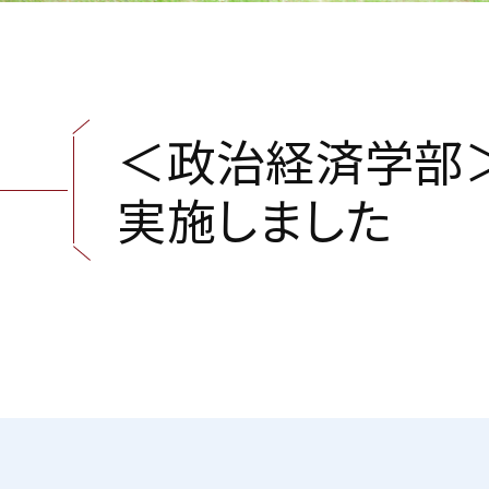
＜
政
治
経
済
学
部
実
施
し
ま
し
た