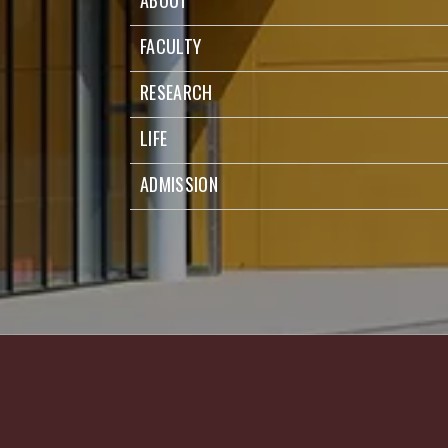
FACULTY
RESEARCH
LIFE
ADMISSION