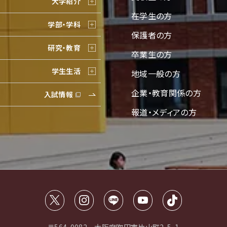
大学紹介
在学生の方
学部・学科
保護者の方
研究・教育
卒業生の方
学生生活
地域一般の方
企業・教育関係の方
入試情報
報道・メディアの方
〒564-0082 大阪府吹田市片山町2-5-1