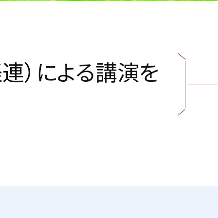
経
連
）
に
よ
る
講
演
を