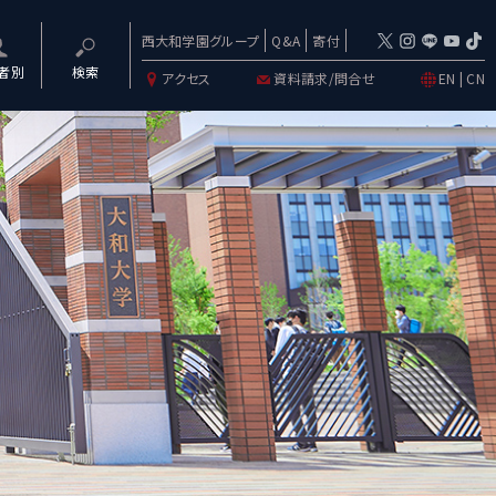
西大和学園グループ
Q&A
寄付
者別
検索
アクセス
資料請求/問合せ
EN
|
CN