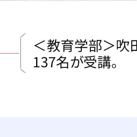
＜
教
育
学
部
＞
吹
1
3
7
名
が
受
講
。