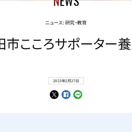
N
EWS
ニュース: 研究・教育
田
市
こ
こ
ろ
サ
ポ
ー
タ
ー
養
2023年2月27日