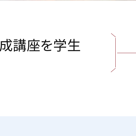
成
講
座
を
学
生