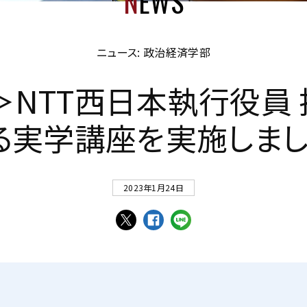
N
EWS
ニュース: 政治経済学部
＞
N
T
T
西
日
本
執
行
役
員
る
実
学
講
座
を
実
施
し
ま
2023年1月24日