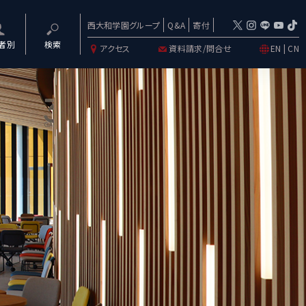
西大和学園グループ
Q&A
寄付
者別
検索
アクセス
資料請求/問合せ
EN
|
CN