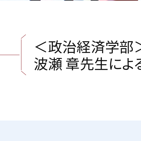
＜
政
治
経
済
学
部
波
瀬
章
先
生
に
よ