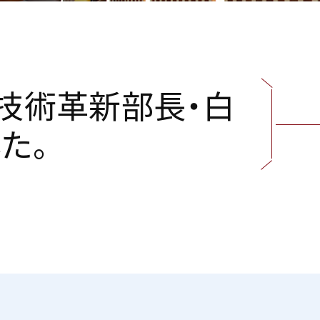
技
術
革
新
部
長
・
白
し
た
。