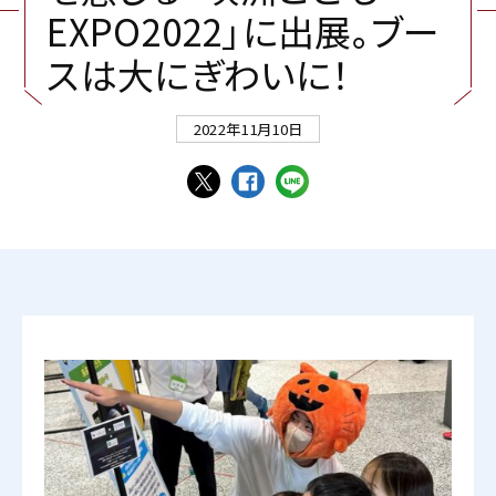
E
X
P
O
2
0
2
2
」
に
出
展
。
ブ
ー
ス
は
大
に
ぎ
わ
い
に
！
2022年11月10日