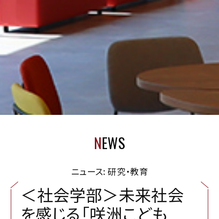
N
EWS
ニュース: 研究・教育
＜
社
会
学
部
＞
未
来
社
会
を
感
じ
る
「
咲
洲
こ
ど
も