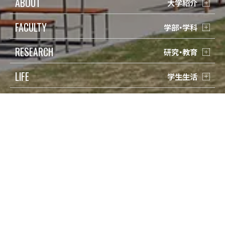
ABOUT
大学紹介
FACULTY
学部・学科
RESEARCH
研究・教育
LIFE
学生生活
ADMISSION
入試情報
受験生の方
検索
在学生の方
Q&A
保護者の方
寄付
卒業生の方
アクセス
地域一般の方
資料請求/問合せ