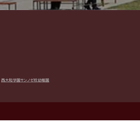
｜
西大和学園サンノゼ校幼稚園