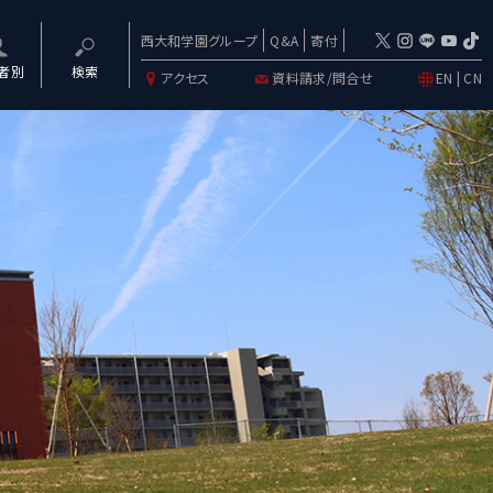
西大和学園グループ
Q&A
寄付
者別
検索
アクセス
資料請求/問合せ
EN
|
CN