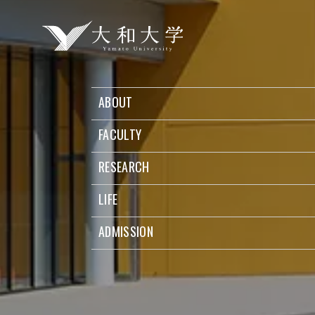
ABOUT
FACULTY
RESEARCH
LIFE
ADMISSION