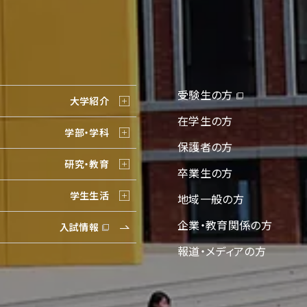
受験生の方
大学紹介
在学生の方
学部・学科
保護者の方
研究・教育
卒業生の方
学生生活
地域一般の方
企業・教育関係の方
入試情報
報道・メディアの方