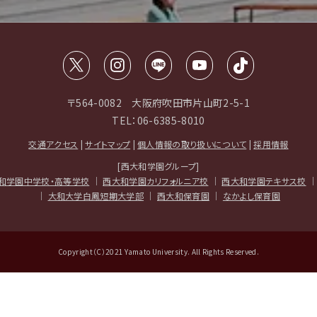
〒564-0082 大阪府吹田市片山町2-5-1
TEL：06-6385-8010
交通アクセス
|
サイトマップ
|
個人情報の取り扱いについて
|
採用情報
[西大和学園グループ]
和学園中学校・高等学校
｜
西大和学園カリフォルニア校
｜
西大和学園テキサス校
｜
大和大学白鳳短期大学部
｜
西大和保育園
｜
なかよし保育園
Copyright（C）2021 Yamato University. All Rights Reserved.