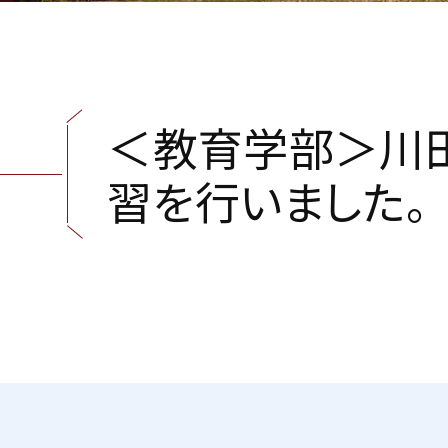
＜
教
育
学
部
＞
川
習
を
行
い
ま
し
た
。