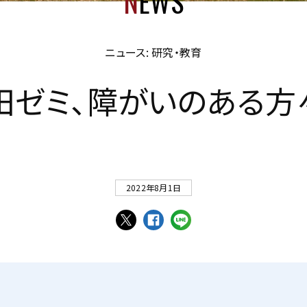
N
EWS
ニュース: 研究・教育
田
ゼ
ミ
、
障
が
い
の
あ
る
方
2022年8月1日