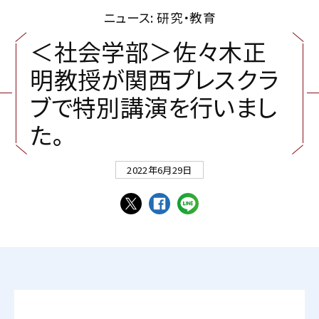
ニュース: 研究・教育
＜
社
会
学
部
＞
佐
々
木
正
明
教
授
が
関
西
プ
レ
ス
ク
ラ
ブ
で
特
別
講
演
を
行
い
ま
し
た
。
2022年6月29日