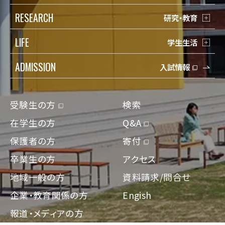
RESEARCH
研究・教育
LIFE
学生生活
ADMISSION
入試情報
受験生の方
検索
在学生の方
Q&A
保護者の方
寄付
卒業生の方
アクセス
地域一般の方
資料請求/問合せ
企業・教育関係の方
Engish
報道・メディアの方