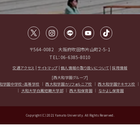
〒564-0082 大阪府吹田市片山町2-5-1
TEL：06-6385-8010
交通アクセス
|
サイトマップ
|
個人情報の取り扱いについて
|
採用情報
[西大和学園グループ]
和学園中学校・高等学校
｜
西大和学園カリフォルニア校
｜
西大和学園テキサス校
｜
大和大学白鳳短期大学部
｜
西大和保育園
｜
なかよし保育園
Copyright（C）2021 Yamato University. All Rights Reserved.