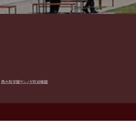
｜
西大和学園サンノゼ校幼稚園