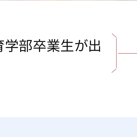
育
学
部
卒
業
生
が
出