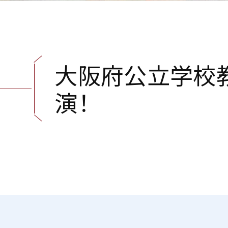
大
阪
府
公
立
学
校
演
！