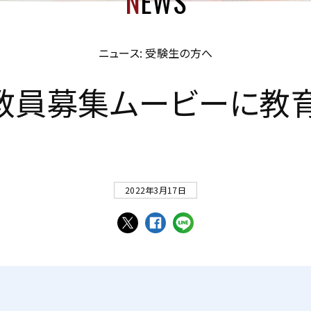
N
EWS
ニュース: 受験生の方へ
教
員
募
集
ム
ー
ビ
ー
に
教
2022年3月17日