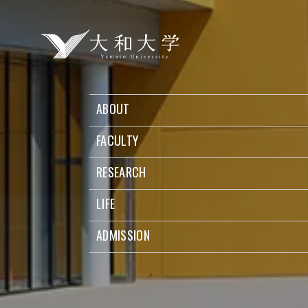
ABOUT
FACULTY
RESEARCH
LIFE
ADMISSION