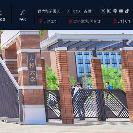
西大和学園グループ
Q&A
寄付
者別
検索
アクセス
資料請求/問合せ
EN
|
CN