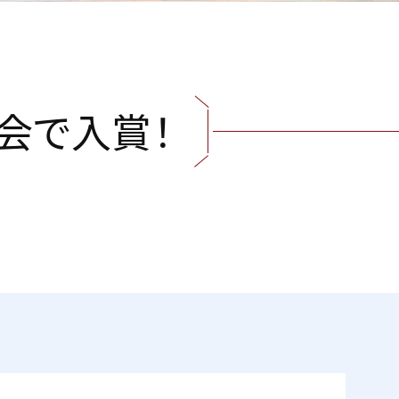
会
で
入
賞
！