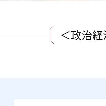
＜
政
治
経