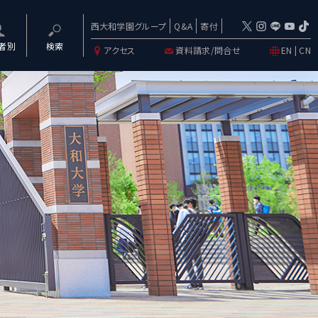
西大和学園グループ
Q&A
寄付
者別
検索
アクセス
資料請求/問合せ
EN
|
CN