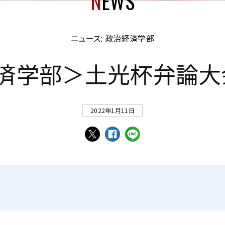
N
EWS
ニュース: 政治経済学部
済
学
部
＞
土
光
杯
弁
論
大
2022年1月11日