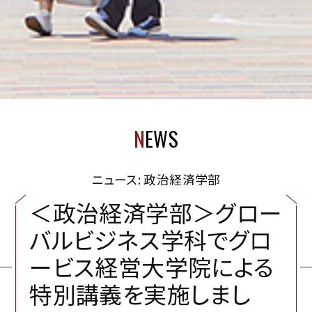
N
EWS
ニュース: 政治経済学部
＜
政
治
経
済
学
部
＞
グ
ロ
ー
バ
ル
ビ
ジ
ネ
ス
学
科
で
グ
ロ
ー
ビ
ス
経
営
大
学
院
に
よ
る
特
別
講
義
を
実
施
し
ま
し