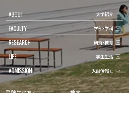
ABOUT
大学紹介
FACULTY
学部・学科
RESEARCH
研究・教育
LIFE
学生生活
ADMISSION
入試情報
受験生の方
検索
在学生の方
Q&A
保護者の方
寄付
卒業生の方
アクセス