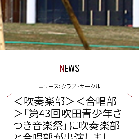
N
EWS
ニュース: クラブ・サークル
＜
吹
奏
楽
部
＞
＜
合
唱
部
＞
「
第
4
3
回
吹
田
青
少
年
さ
つ
き
音
楽
祭
」
に
吹
奏
楽
部
と
合
唱
部
が
出
演
し
ま
し