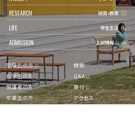
RESEARCH
研究・教育
LIFE
学生生活
ADMISSION
入試情報
受験生の方
検索
在学生の方
Q&A
保護者の方
寄付
卒業生の方
アクセス
地域一般の方
資料請求/問合せ
企業・教育関係の方
Engish
報道・メディアの方