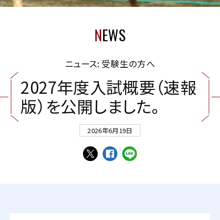
N
EWS
ニュース: 受験生の方へ
2
0
2
7
年
度
入
試
概
要
（
速
報
版
）
を
公
開
し
ま
し
た
。
2026年6月19日