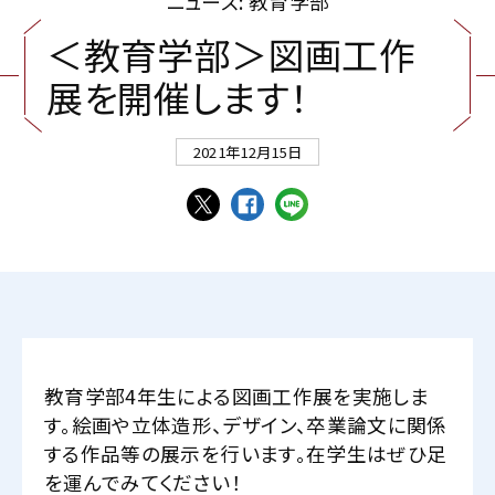
ニュース: 教育学部
＜
教
育
学
部
＞
図
画
工
作
展
を
開
催
し
ま
す
！
2021年12月15日
教育学部4年生による図画工作展を実施しま
す。絵画や立体造形、デザイン、卒業論文に関係
する作品等の展示を行います。在学生はぜひ足
を運んでみてください！