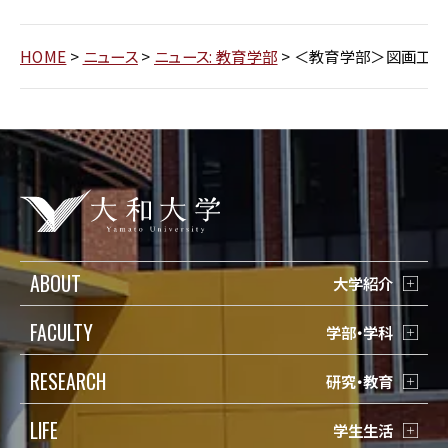
HOME
>
ニュース
>
ニュース: 教育学部
>
＜教育学部＞図画工作
ABOUT
大学紹介
FACULTY
学部・学科
RESEARCH
研究・教育
LIFE
学生生活