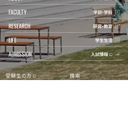
FACULTY
学部・学科
RESEARCH
研究・教育
LIFE
学生生活
ADMISSION
入試情報
受験生の方
検索
在学生の方
Q&A
保護者の方
寄付
卒業生の方
アクセス
地域一般の方
資料請求/問合せ
企業・教育関係の方
Engish