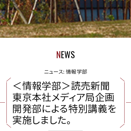
N
EWS
ニュース: 情報学部
＜
情
報
学
部
＞
読
売
新
聞
東
京
本
社
メ
デ
ィ
ア
局
企
画
開
発
部
に
よ
る
特
別
講
義
を
実
施
し
ま
し
た
。