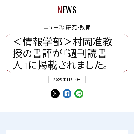
N
EWS
ニュース: 研究・教育
＜
情
報
学
部
＞
村
岡
准
教
授
の
書
評
が
『
週
刊
読
書
人
』
に
掲
載
さ
れ
ま
し
た
。
2025年11月4日