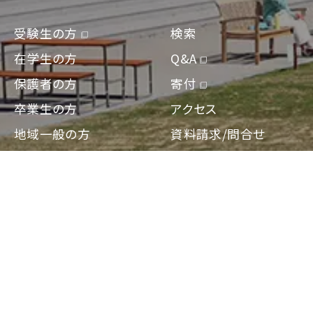
受験生の方
検索
在学生の方
Q&A
保護者の方
寄付
卒業生の方
アクセス
地域一般の方
資料請求/問合せ
企業・教育関係の方
Engish
報道・メディアの方