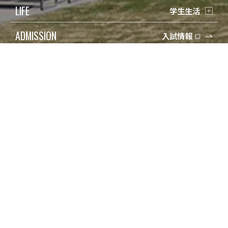
LIFE
学生生活
ADMISSION
入試情報
受験生の方
検索
在学生の方
Q&A
保護者の方
寄付
卒業生の方
アクセス
地域一般の方
資料請求/問合せ
企業・教育関係の方
Engish
報道・メディアの方