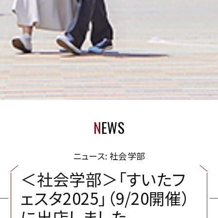
N
EWS
ニュース: 社会学部
＜
社
会
学
部
＞
「
す
い
た
フ
ェ
ス
タ
2
0
2
5
」
（
9
/
2
0
開
催
）
に
出
店
し
ま
し
た
。