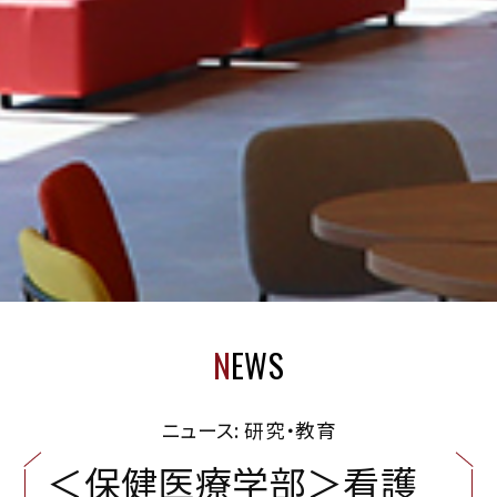
N
EWS
ニュース: 研究・教育
＜
保
健
医
療
学
部
＞
看
護