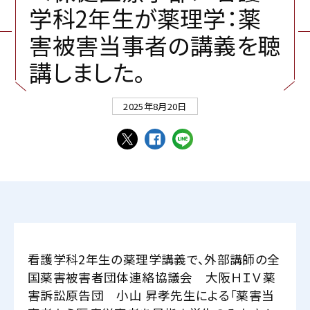
学
科
2
年
生
が
薬
理
学
：
薬
害
被
害
当
事
者
の
講
義
を
聴
講
し
ま
し
た
。
2025年8月20日
看護学科2年生の薬理学講義で、外部講師の全
国薬害被害者団体連絡協議会 大阪ＨＩＶ薬
害訴訟原告団 小山 昇孝先生による「薬害当