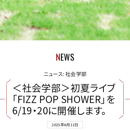
N
EWS
ニュース: 社会学部
＜
社
会
学
部
＞
初
夏
ラ
イ
ブ
「
F
I
Z
Z
P
O
P
S
H
O
W
E
R
」
を
6
/
1
9
・
2
0
に
開
催
し
ま
す
。
2025年6月11日