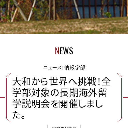
N
EWS
ニュース: 情報学部
大
和
か
ら
世
界
へ
挑
戦
！
全
学
部
対
象
の
長
期
海
外
留
学
説
明
会
を
開
催
し
ま
し
た
。