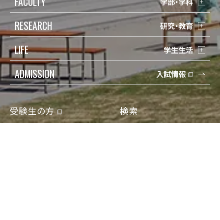
FACULTY
学部・学科
RESEARCH
研究・教育
LIFE
学生生活
ADMISSION
入試情報
受験生の方
検索
在学生の方
Q&A
保護者の方
寄付
卒業生の方
アクセス
地域一般の方
資料請求/問合せ
企業・教育関係の方
Engish
報道・メディアの方