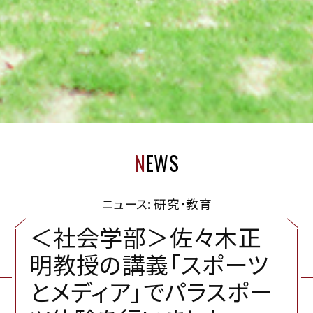
N
EWS
ニュース: 研究・教育
＜
社
会
学
部
＞
佐
々
木
正
明
教
授
の
講
義
「
ス
ポ
ー
ツ
と
メ
デ
ィ
ア
」
で
パ
ラ
ス
ポ
ー