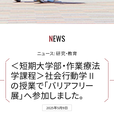
N
EWS
ニュース: 研究・教育
＜
短
期
大
学
部
・
作
業
療
法
学
課
程
＞
社
会
行
動
学
Ⅱ
の
授
業
で
「
バ
リ
ア
フ
リ
ー
展
」
へ
参
加
し
ま
し
た
。
2025年5月9日