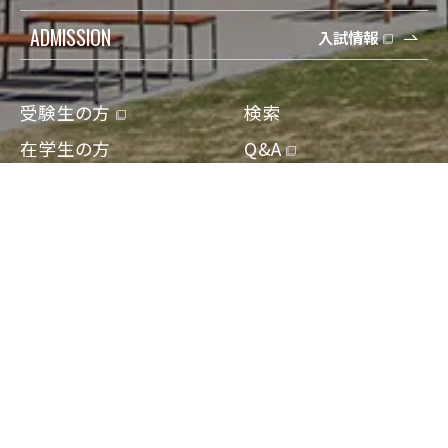
ADMISSION
入試情報
受験生の方
検索
在学生の方
Q&A
保護者の方
寄付
卒業生の方
アクセス
地域一般の方
資料請求/問合せ
企業・教育関係の方
Engish
報道・メディアの方