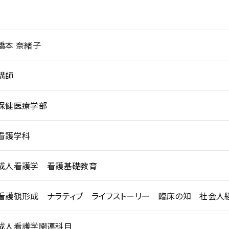
橋本 奈緒子
講師
保健医療学部
看護学科
成人看護学 看護基礎教育
看護観形成 ナラティブ ライフストーリー 臨床の知 社会人
成人看護学関連科目