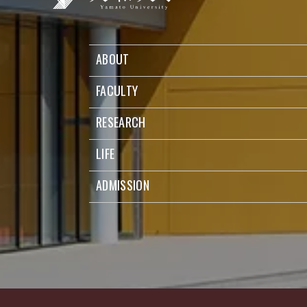
ABOUT
FACULTY
RESEARCH
LIFE
ADMISSION