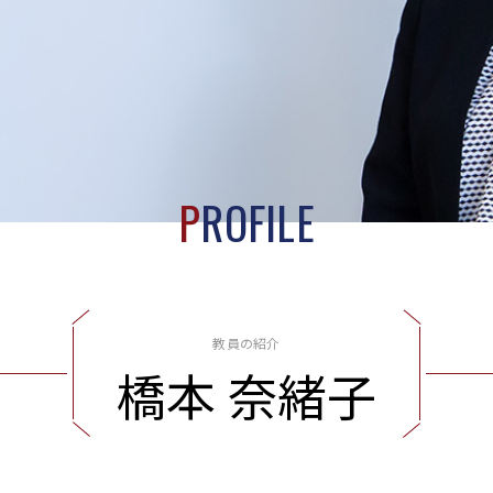
P
ROFILE
教員の紹介
橋
本
奈
緒
子