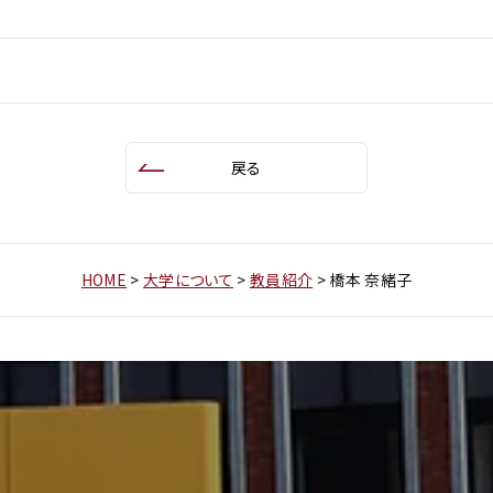
戻る
HOME
>
大学について
>
教員紹介
>
橋本 奈緒子