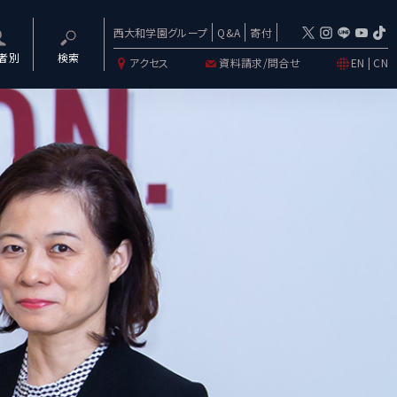
西大和学園グループ
Q&A
寄付
者別
検索
アクセス
資料請求/問合せ
EN
|
CN