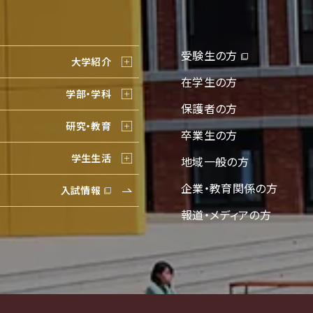
受験生の方
大学紹介
在学生の方
学部・学科
保護者の方
研究・教育
卒業生の方
学生生活
地域一般の方
企業・教育関係の方
入試情報
報道・メディアの方