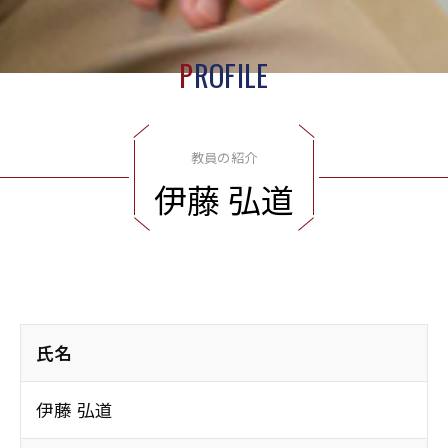
P
ROFILE
教員の紹介
伊
藤
弘
道
氏名
伊藤 弘道