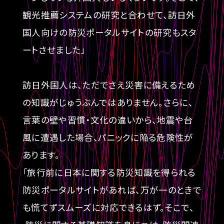
観光推薦システムの研究と合わせて、訪日外
国人向けの防災ポータルサイトの研究もスタ
ートさせました」
訪日外国人は、ただでさえ災害に備えるため
の知識がじゅうぶんではありません。さらに、
言葉の壁や習慣・文化の違いから、地震や台
風に遭遇した場合、パニックに陥る危険性が
あります。
「旅行前に日本に関する防災知識を得られる
防災ポータルサイトがあれば、万が一のときで
も慌てずスムーズに対応できるはず。そこで、