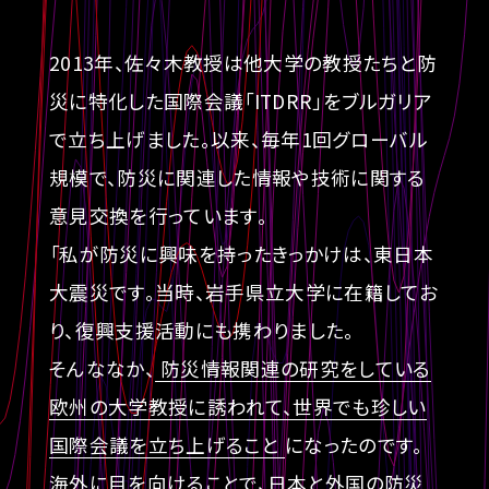
2013年、佐々木教授は他大学の教授たちと防
災に特化した国際会議「ITDRR」をブルガリア
で立ち上げました。以来、毎年1回グローバル
規模で、防災に関連した情報や技術に関する
意見交換を行っています。
「私が防災に興味を持ったきっかけは、東日本
大震災です。当時、岩手県立大学に在籍してお
り、復興支援活動にも携わりました。
そんななか、
防災情報関連の研究をしている
欧州の大学教授に誘われて、世界でも珍しい
国際会議を立ち上げること
になったのです。
海外に目を向けることで、日本と外国の防災