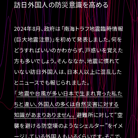
訪日外国人の防災意識を高める
2024年8月、政府は「南海トラフ地震臨時情報
(巨大地震注意)」を初めて発表しました。何を
どうすればいいのかわからず、戸惑いを覚えた
方も多いでしょう。そんななか、地震に慣れて
いない訪日外国人は、日本人以上に混乱した
とニュースでも報じられました。
「
地震や台風が多い日本で生まれ育った私た
ちと違い、外国人の多くは自然災害に対する
知識があまりありません。
避難所に対して“空
襲を避ける防空壕のようなシェルター”をイメ
ージしている外国人もいるくらいです。そこで、