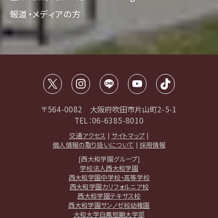
報道・メディアの方
〒564-0082 大阪府吹田市片山町2-5-1
TEL：06-6385-8010
交通アクセス
|
サイトマップ
|
個人情報の取り扱いについて
|
採用情報
[西大和学園グループ]
学校法人西大和学園
西大和学園中学校・高等学校
西大和学園カリフォルニア校
西大和学園テキサス校
西大和学園サンノゼ校幼稚園
大和大学白鳳短期大学部