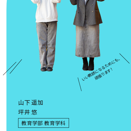
いい教師になるためにも、
頑張ります！
山下 遥加
坪井 悠
教育学部 教育学科