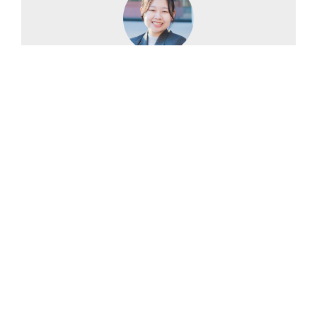
坪井 悠
私立仁川学院高等学校 出身
「学校の先生になりたい」という夢を叶えるために大和
大学に入学。座学に加え、1年次から教育現場に携わる
機会があり、多くのことを学べる環境が決め手となっ
た。入学前から手話に興味を持っていたが、当時は手話
に関する取り組みがなかったため、2年生の後期から活
動に参加。