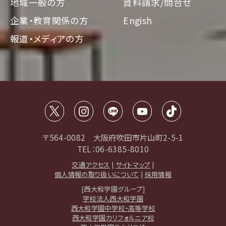
地域一般の方
資料請求/問合せ
企業・教育関係の方
Engish
報道・メディアの方
〒564-0082 大阪府吹田市片山町2-5-1
TEL：06-6385-8010
交通アクセス
|
サイトマップ
|
個人情報の取り扱いについて
|
採用情報
[西大和学園グループ]
学校法人西大和学園
西大和学園中学校・高等学校
西大和学園カリフォルニア校