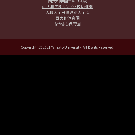
西大和学園テキサス校
西大和学園サンノゼ校幼稚園
大和大学白鳳短期大学部
西大和保育園
なかよし保育園
Copyright（C）2021 Yamato University. All Rights Reserved.