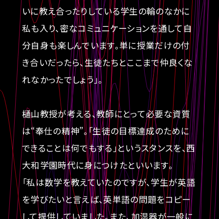
いに教え合ったりしている学生の輪のなかに
私も入り、密なコミュニケーションを通して自
分自身も楽しんでいます。単に授業だけの付
き合いだったら、生徒たちとここまで仲良くな
れなかったでしょう」。
樋山教授が考える、教師にとって必要な資質
は“奉仕の精神”。「生徒の目標達成のために
できることは何でもする」というスタンスを、西
大和学園時代に身につけたといいます。
「私は数学を教えていたのですが、学生が英語
を学びたいと言えば、英単語の問題をコピー
して提供していました。また、加湿器が一般に