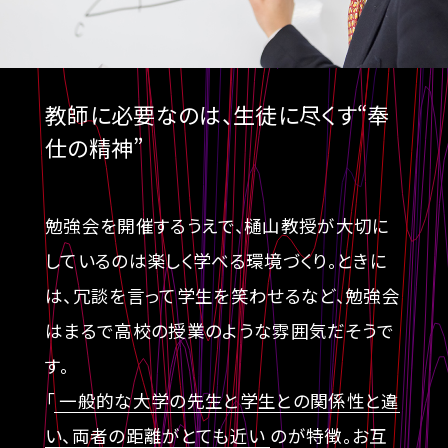
教師に必要なのは、
生徒に尽くす“奉
仕の精神”
勉強会を開催するうえで、樋山教授が大切に
しているのは楽しく学べる環境づくり。ときに
は、冗談を言って学生を笑わせるなど、勉強会
はまるで高校の授業のような雰囲気だそうで
す。
「
一般的な大学の先生と学生との関係性と違
い、両者の距離がとても近い
のが特徴。お互