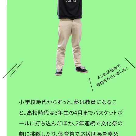
4つの自治体で
合格をもらいました！
小学校時代からずっと、夢は教員になるこ
と。高校時代は3年生の4月までバスケットボ
ールに打ち込んだほか、2年連続で文化祭の
劇に挑戦したり、体育祭で応援団長を務め