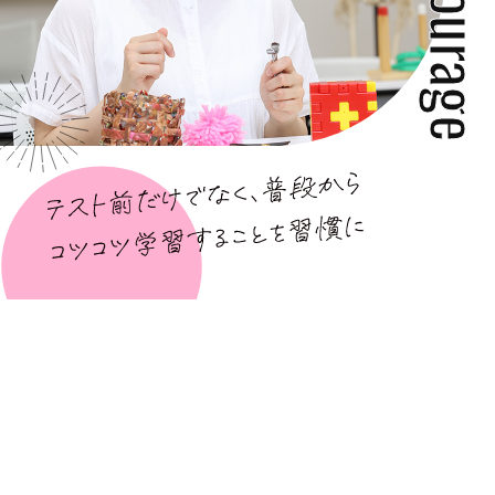
ncourag
私の家族がリハビリを受けたことがきっかけ
で、作業療法士という職業の存在を知りまし
た。作業療法士は、日常生活における自立支
援をサポートするプロ。それだけでなく、リハ