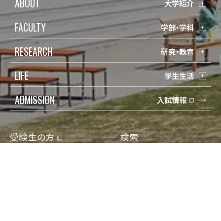
ABOUT
大学紹介
FACULTY
学部・学科
RESEARCH
研究・教育
LIFE
学生生活
ADMISSION
入試情報
受験生の方
検索
在学生の方
Q&A
保護者の方
寄付
卒業生の方
アクセス
地域一般の方
資料請求/問合せ