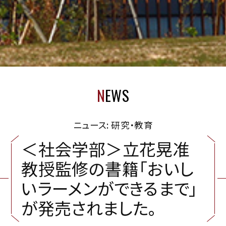
N
EWS
ニュース: 研究・教育
＜
社
会
学
部
＞
立
花
晃
准
教
授
監
修
の
書
籍
「
お
い
し
い
ラ
ー
メ
ン
が
で
き
る
ま
で
」
が
発
売
さ
れ
ま
し
た
。