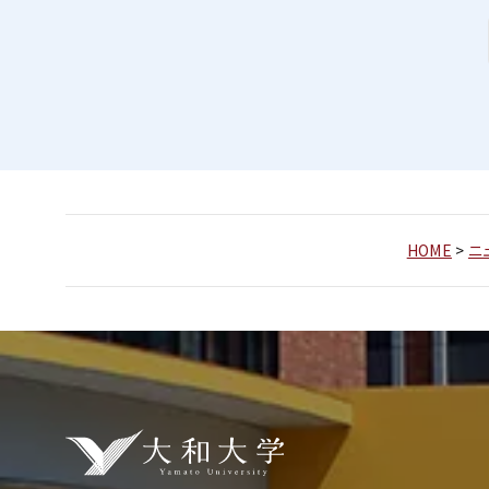
HOME
>
ニ