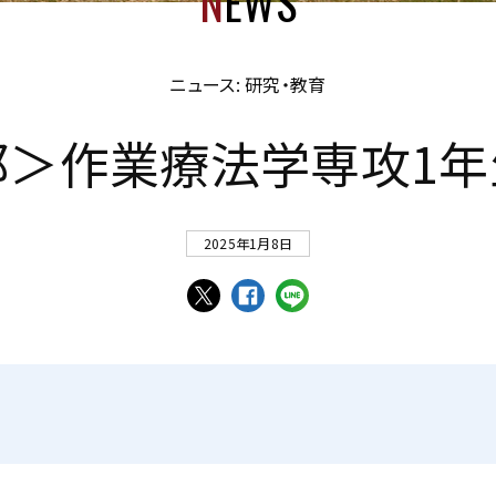
N
EWS
ニュース: 研究・教育
部
＞
作
業
療
法
学
専
攻
1
年
2025年1月8日