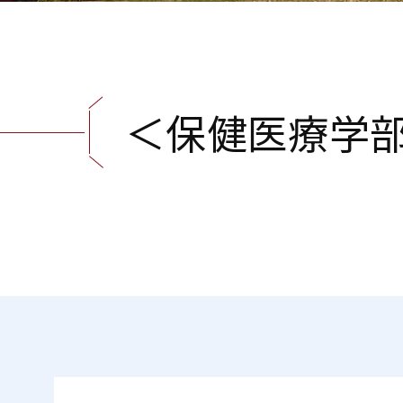
＜
保
健
医
療
学