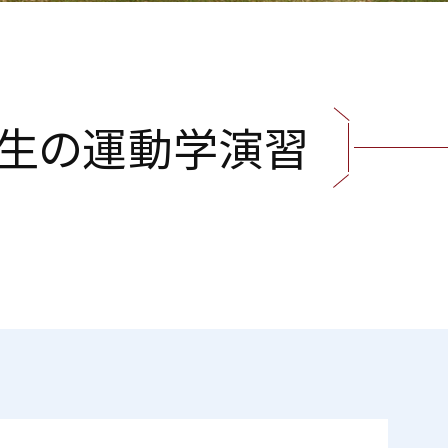
生
の
運
動
学
演
習