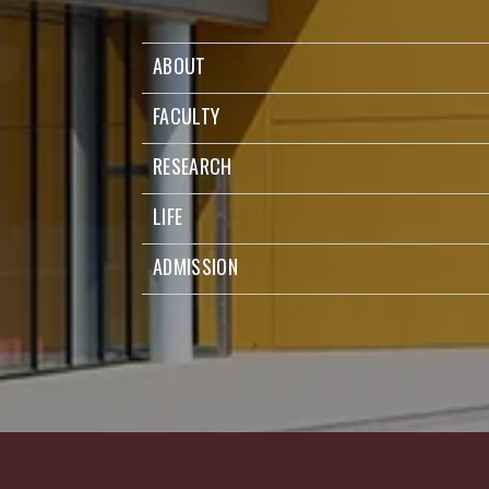
ABOUT
FACULTY
RESEARCH
LIFE
ADMISSION