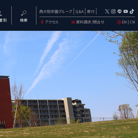
西大和学園グループ
Q&A
寄付
者別
検索
アクセス
資料請求/問合せ
EN
|
CN