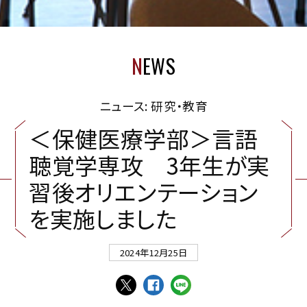
N
EWS
ニュース: 研究・教育
＜
保
健
医
療
学
部
＞
言
語
聴
覚
学
専
攻
3
年
生
が
実
習
後
オ
リ
エ
ン
テ
ー
シ
ョ
ン
を
実
施
し
ま
し
た
2024年12月25日