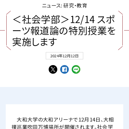
ニュース: 研究・教育
＜
社
会
学
部
＞
1
2
/
1
4
ス
ポ
ー
ツ
報
道
論
の
特
別
授
業
を
実
施
し
ま
す
2024年12月12日
大和大学の大和アリーナで12月14日、大相
撲巡業吹田万博場所が開催されます。社会学