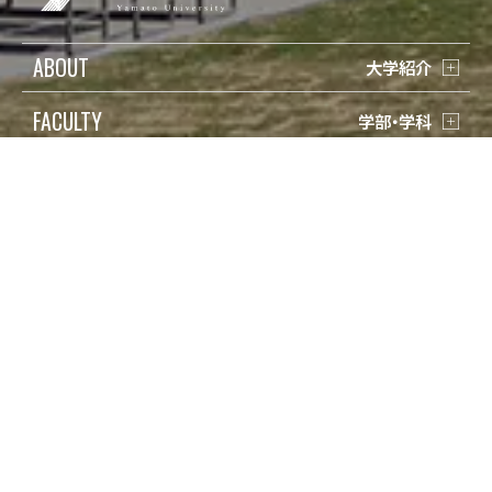
ABOUT
大学紹介
FACULTY
学部・学科
RESEARCH
研究・教育
LIFE
学生生活
ADMISSION
入試情報
受験生の方
検索
在学生の方
Q&A
保護者の方
寄付
卒業生の方
アクセス