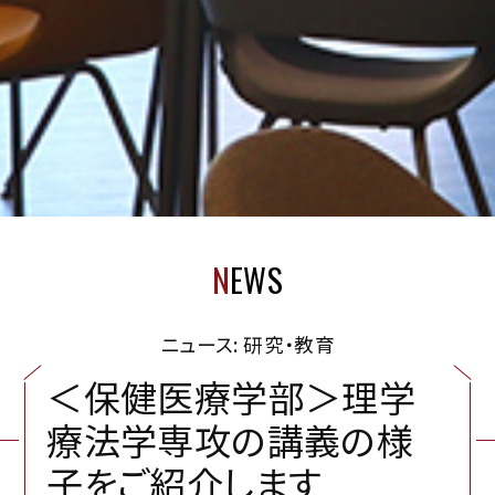
N
EWS
ニュース: 研究・教育
＜
保
健
医
療
学
部
＞
理
学
療
法
学
専
攻
の
講
義
の
様
子
を
ご
紹
介
し
ま
す