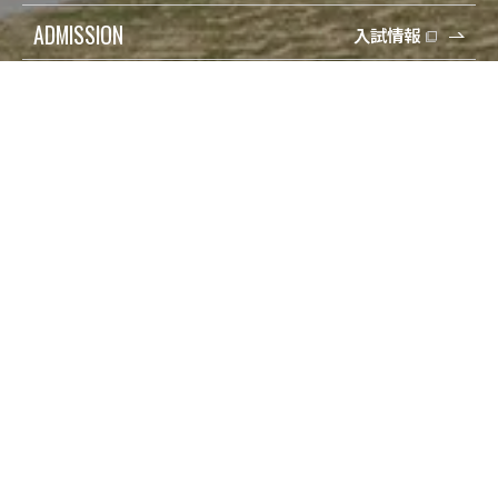
ADMISSION
入試情報
受験生の方
検索
在学生の方
Q&A
保護者の方
寄付
卒業生の方
アクセス
地域一般の方
資料請求/問合せ
企業・教育関係の方
Engish
報道・メディアの方