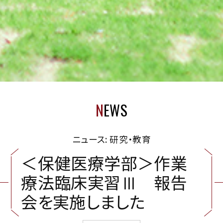
N
EWS
ニュース: 研究・教育
＜
保
健
医
療
学
部
＞
作
業
療
法
臨
床
実
習
Ⅲ
報
告
会
を
実
施
し
ま
し
た