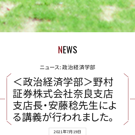
N
EWS
ニュース: 政治経済学部
＜
政
治
経
済
学
部
＞
野
村
証
券
株
式
会
社
奈
良
支
店
支
店
長
・
安
藤
稔
先
生
に
よ
る
講
義
が
行
わ
れ
ま
し
た
。
2021年7月19日