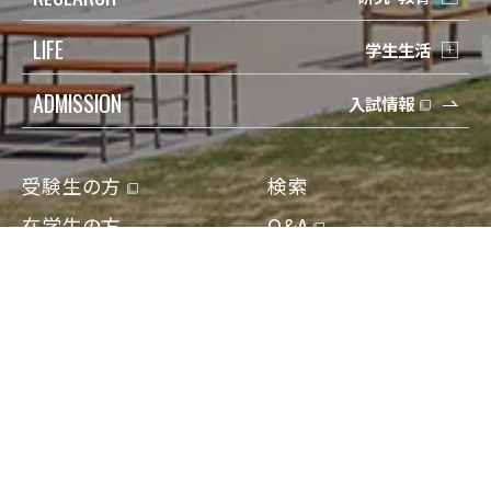
LIFE
学生生活
ADMISSION
入試情報
受験生の方
検索
在学生の方
Q&A
保護者の方
寄付
卒業生の方
アクセス
地域一般の方
資料請求/問合せ
企業・教育関係の方
Engish
報道・メディアの方